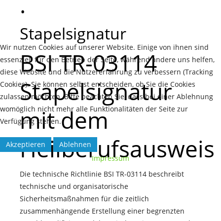
.
Stapelsignatur
Wir nutzen Cookies auf unserer Website. Einige von ihnen sind
BSI TR-03114
essenziell für den Betrieb der Seite, während andere uns helfen,
diese Website und die Nutzererfahrung zu verbessern (Tracking
Stapelsignatur
Cookies). Sie können selbst entscheiden, ob Sie die Cookies
zulassen möchten. Bitte beachten Sie, dass bei einer Ablehnung
womöglich nicht mehr alle Funktionalitäten der Seite zur
mit dem
Verfügung stehen.
Heilberufsausweis
Akzeptieren
Ablehnen
Impressum
Die technische Richtlinie BSI TR-03114 beschreibt
technische und organisatorische
Sicherheitsmaßnahmen für die zeitlich
zusammenhängende Erstellung einer begrenzten